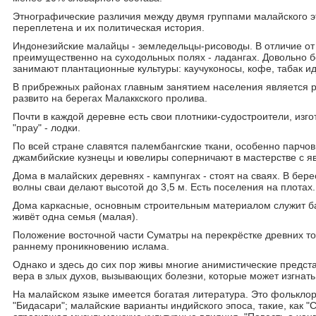
Этнографические различия между двумя группами малайского эт
переплетена и их политическая история.
Индонезийские малайцы - земледельцы-рисоводы. В отличие от
преимущественно на суходольных полях - ладангах. Довольно б
занимают плантационные культуры: каучуконосы, кофе, табак ид
В прибрежных районах главным занятием населения является р
развито на берегах Малаккского пролива.
Почти в каждой деревне есть свои плотники-судостроители, из
"прау" - лодки.
По всей стране славятся палембангские ткани, особенно парчов
джамбийские кузнецы и ювелиры соперничают в мастерстве с я
Дома в малайских деревнях - кампунгах - стоят на сваях. В бер
волны сваи делают высотой до 3,5 м. Есть поселения на плотах.
Дома каркасные, основным строительным материалом служит ба
живёт одна семья (малая).
Положение восточной части Суматры на перекрёстке древних то
раннему проникновению ислама.
Однако и здесь до сих пор живы многие анимистические предста
вера в злых духов, вызывающих болезни, которые может изгнать 
На малайском языке имеется богатая литература. Это фолькло
"Бидасари"; малайские варианты индийского эпоса, такие, как "С