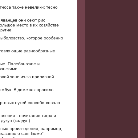
носа также невелики; тесно
 яванцев они сеют рис
ольшое место в их хозяйстве
ругие.
ыболовство, которое особенно
готовляющие разнообразные
ые. Палебангские и
ванскими.
еовой зоне из-за приливной
мбук. В доме как правило
рговых путей способствовало
вления - почитание тигра и
дукун (колдун).
рные произведения, например,
казание о санг Боме",