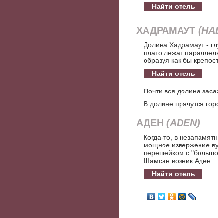
Найти отель
ХАДРАМАУТ
(HA
Долина Хадрамаут - гл
плато лежат параллель
образуя как бы крепос
Найти отель
Почти вся долина заса
В долине прячутся гор
АДЕН
(ADEN)
Когда-то, в незапамят
мощное извержение ву
перешейком с "большой
Шамсан возник Аден.
Найти отель