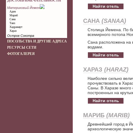
ДОСТОПРИМЕЧАТЕЛЬНОСТИ
Найти отель
Материковый Йемен
Аден
Мариб
Сана
САНА
(SANAA)
Таиз
Хадрамаут
Столица Йемена. По б
Хараз
всемирного потопа Но
Остров Сокотра
ПОСОЛЬСТВА И ДРУГИЕ АДРЕСА
Сана расположена на 
водами.
РЕСУРСЫ СЕТИ
ФОТОГАЛЕРЕЯ
Найти отель
ХАРАЗ
(HARAZ)
Наиболее сильно вели
прочувствовать в Хараз
Саны. В Харазе много 
построенных на крутых
Найти отель
МАРИБ
(MARIB)
Древнейший город в 
археологическую значи