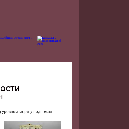
НОСТИ
Н
д уровнем моря у подножия