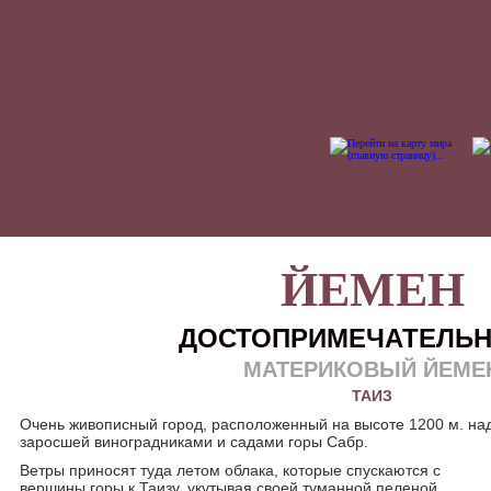
ЙЕМЕН
ДОСТОПРИМЕЧАТЕЛЬ
МАТЕРИКОВЫЙ ЙЕМЕ
ТАИЗ
Очень живописный город, расположенный на высоте 1200 м. на
заросшей виноградниками и садами горы Сабр.
Ветры приносят туда летом облака, которые спускаются с
вершины горы к Таизу, укутывая своей туманной пеленой