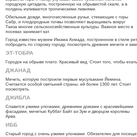
городскую цитадель, построенную на обрывистой скале, а в
полдень изливаются тропическими ливнями.
Обильные дожди, многочисленные ручьи, стекающие с горы
Сабр, и плодородные почвы позволяют выращивать вокруг
Таиза многие сельскохозяйственные культуры. Важное место в
посевах занимает кат.
Город известен музеем Имама Ахмада, построенном в стиле рет
побродить по старому городу, посмотреть древние мечети и зам
ЭТ-ТОБРА
Городок на обрыве плато. Красивый вид. Стоит того, чтобы ехать
ДЖАНАД
Мечеть, которую построили первые мусульмане Йемена.
Считается особой святыней страны: ей более 1300 лет. Стоит
посмотреть.
ДЖИБЛА
Славится узкими улочками, древними домами с красивейшими
фасадами, мечетью Куббат Байт аз-Зум и дворцом королевы
Арва.
ИББ
Старый город с очень узкими улочками. Обязателен для посеще