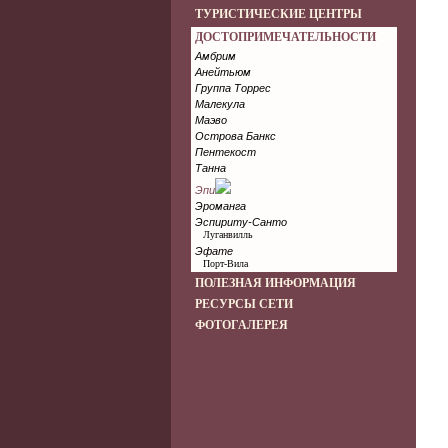
ТУРИСТИЧЕСКИЕ ЦЕНТРЫ
ДОСТОПРИМЕЧАТЕЛЬНОСТИ
Амбрим
Анейтьюм
Группа Торрес
Малекула
Маэво
Острова Банкс
Пентекост
Танна
Эпи
Эроманга
Эспириту-Санто
Луганвилль
Эфате
Порт-Вила
ПОЛЕЗНАЯ ИНФОРМАЦИЯ
РЕСУРСЫ СЕТИ
ФОТОГАЛЕРЕЯ