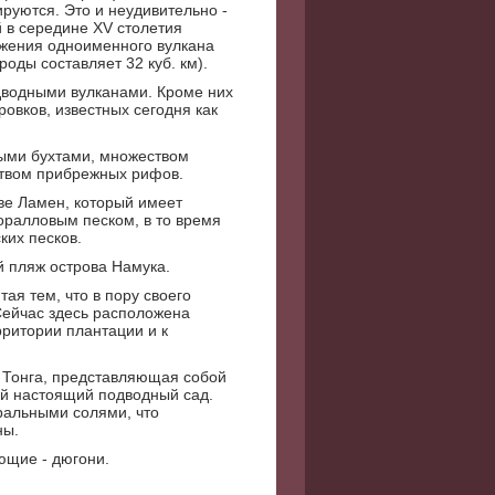
ируются. Это и неудивительно -
 в середине XV столетия
ржения одноименного вулкана
ды составляет 32 куб. км).
дводными вулканами. Кроме них
ровков, известных сегодня как
ными бухтами, множеством
ством прибрежных рифов.
ве Ламен, который имеет
оралловым песком, в то время
ких песков.
й пляж острова Намука.
ая тем, что в пору своего
 Сейчас здесь расположена
рритории плантации и к
а Тонга, представляющая собой
ой настоящий подводный сад.
альными солями, что
ны.
ющие - дюгони.