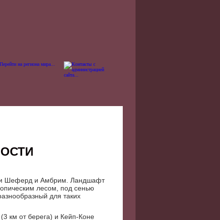
НОСТИ
ами Шеферд и Амбрим. Ландшафт
ропическим лесом, под сенью
 разнообразный для таких
(3 км от берега) и Кейп-Коне