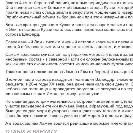
(около 4 км от береговой линии), которые периодически активиз
Эпи является самым большим обломком острова Куваи, который
практически исчез с лица земли в результате мощнейшего изве
(приблизительный объем выброшенной при этом извержении поро
Боковые кратеры древнего Куваи и являются современными по
и Эпи, от острова Куваи осталось лишь несколько маленьких ост
острова Шеферд.
Современный Эпи - тихий и мирный остров с красивыми песча
пляжей с белоснежным или черным как смоль песком, и множе
Самым красивым считается полуторакилометровый пляж в зали
необычный состав - в северной части он сложен белоснежным к
как южная его оконечность состоит из иссиня-черных вулканичес
Также хороши пляжи острова Ламен (2 км от берега) и кольцево
В южной части острова находится плантация Валесдир, знаменит
расцвета, в 20-е годы XX века, она даже чеканила свои деньги.
небольшая гостиница и проводятся регулярные экскурсии по те
живописным озерам Имао, где живут дикие утки.
Но главная достопримечательность острова - знаменитая Стен
участок кальдерной стенки вулкана Куваи, образующий под вод
Бьющие со дна моря фумаролы насыщают воду теплом и минер
способствует развитию здесь уникальной морской флоры и фау
А в водах залива Ламен водятся редчайшие морские млекопита
ОТДЫХ В ВАНУАТУ