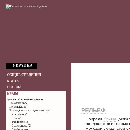
УКРАИНА
ОБЩИЕ СВЕДЕНИЯ
КАРТА
ПОГОДА
КРЫМ
Доска объявлений Крым
Присоединюсь
Приглашаю (3)
РЕЛЬЕФ
Размещение: снять дом, комнату
Коктебель (1)
Ялта (2)
Природа
Крыма
уникал
Феодосия (1)
ландшафтов и горных 
Севастополь (2)
молодой складчатой с
Симферополь