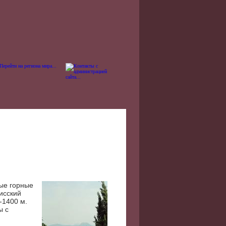
ые горные
исский
-1400 м.
ы с