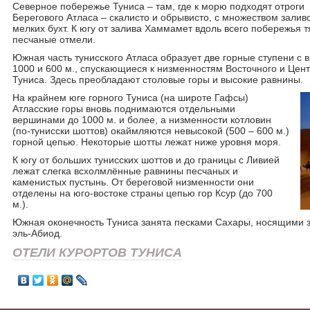
Северное побережье Туниса – там, где к морю подходят отроги
Берегового Атласа – скалисто и обрывисто, с множеством залив
мелких бухт. К югу от залива Хаммамет вдоль всего побережья т
песчаные отмели.
Южная часть тунисского Атласа образует две горные ступени с 
1000 и 600 м., спускающиеся к низменностям Восточного и Цен
Туниса. Здесь преобладают столовые горы и высокие равнины.
На крайнем юге горного Туниса (на широте Гафсы)
Атласские горы вновь поднимаются отдельными
вершинами до 1000 м. и более, а низменности котловин
(по-тунисски шоттов) окаймляются невысокой (500 – 600 м.)
горной цепью. Некоторые шотты лежат ниже уровня моря.
К югу от больших тунисских шоттов и до границы с Ливией
лежат слегка всхолмлённые равнины песчаных и
каменистых пустынь. От береговой низменности они
отделены на юго-востоке страны цепью гор Ксур (до 700
м.).
Южная оконечность Туниса занята песками Сахары, носящими з
эль-Абиод.
ОТЕЛИ КУРОРТОВ ТУНИСА