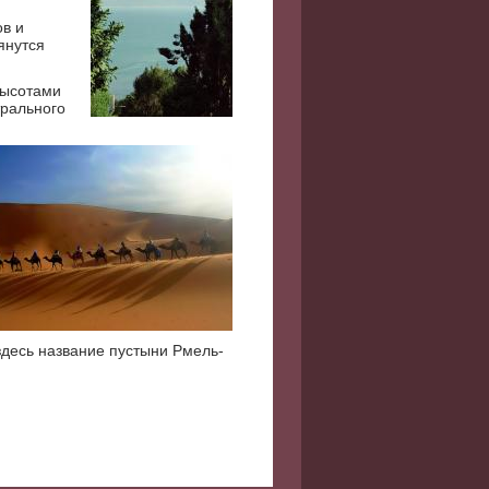
ов и
янутся
высотами
трального
десь название пустыни Рмель-