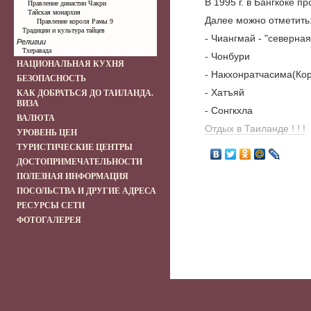
В 1995 г. в Бангкоке п
Правление династии Чакри
Тайская монархия
Далее можно отметить
Правление короля Рамы 9
Традиции и культура тайцев
- Чиангмай - "северна
Религии
Тхеравада
- Чонбури
НАЦИОНАЛЬНАЯ КУХНЯ
- Накхонратчасима(Кор
БЕЗОПАСНОСТЬ
- Хатъяй
КАК ДОБРАТЬСЯ ДО ТАИЛАНДА.
ВИЗА
- Сонгкхла
ВАЛЮТА
Отдых в Таиланде ! ! !
УРОВЕНЬ ЦЕН
ТУРИСТИЧЕСКИЕ ЦЕНТРЫ
ДОСТОПРИМЕЧАТЕЛЬНОСТИ
ПОЛЕЗНАЯ ИНФОРМАЦИЯ
ПОСОЛЬСТВА И ДРУГИЕ АДРЕСА
РЕСУРСЫ СЕТИ
ФОТОГАЛЕРЕЯ