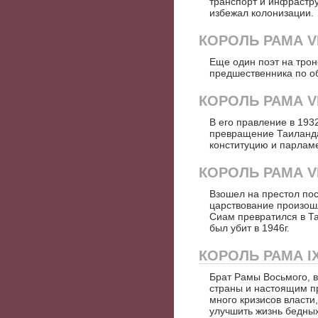
транспорт и инфрастру
избежал колонизации.
КОРОЛЬ РАМА VI 
Еще один поэт на трон
предшественника по об
КОРОЛЬ РАМА VII
В его правление в 193
превращение Таиланда
конституцию и парламе
КОРОЛЬ РАМА VII
Взошел на престол пос
царствование произошл
Сиам превратился в Та
был убит в 1946г.
КОРОЛЬ РАМА IX
Брат Рамы Восьмого, в
страны и настоящим п
много кризисов власти
улучшить жизнь бедных