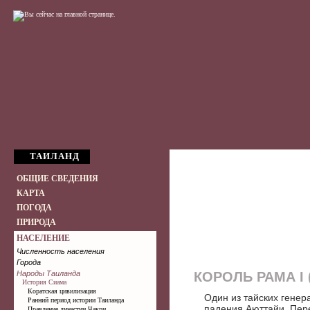
ТАИЛАНД
ОБЩИЕ СВЕДЕНИЯ
КАРТА
ПОГОДА
ПРИРОДА
НАСЕЛЕНИЕ
Численность населения
Города
Народы Таиланда
КОРОЛЬ РАМА I 
История Сиама
Коратская цивилизация
Один из тайских генер
Ранний период истории Таиланда
падения Аюттайи. Пере
Правление династии Чакри