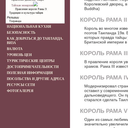
Королевский дворец, в
Тайская монархия
Buddha)
Правление короля Рамы 9
Традиции и культура тайцев
Религии
КОРОЛЬ РАМА II
Тхеравада
НАЦИОНАЛЬНАЯ КУХНЯ
Король во многом изве
БЕЗОПАСНОСТЬ
поэтов Таиланда 19в.
которых правда тайцы
КАК ДОБРАТЬСЯ ДО ТАИЛАНДА.
Британской империи в
ВИЗА
ВАЛЮТА
КОРОЛЬ РАМА III
УРОВЕНЬ ЦЕН
ТУРИСТИЧЕСКИЕ ЦЕНТРЫ
В правление короля ув
храмов. Рама III изве
ДОСТОПРИМЕЧАТЕЛЬНОСТИ
ПОЛЕЗНАЯ ИНФОРМАЦИЯ
КОРОЛЬ РАМА IV
ПОСОЛЬСТВА И ДРУГИЕ АДРЕСА
РЕСУРСЫ СЕТИ
Модернизировал страну
оставил у современник
ФОТОГАЛЕРЕЯ
дальновидящего. Он п
старался сделать Таи
КОРОЛЬ РАМА V 
Один из самых любимы
значительно увеличил