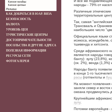
И всё же подавляющее
Капские малайцы
народы - 79% от насел
Капские цветные
Религии
Различные этнические
КАК ДОБРАТЬСЯ В ЮАР. ВИЗА
территориальные цент
БЕЗОПАСНОСТЬ
Так, самая "английская
ВАЛЮТА
Трансвааль и Оранжева
УРОВЕНЬ ЦЕН
наибольшее число "цве
ТУРИСТИЧЕСКИЕ ЦЕНТРЫ
Официальные языки стр
ДОСТОПРИМЕЧАТЕЛЬНОСТИ
исикоса, исиндебеле, с
тшивенда и хитсонга.
ПОСОЛЬСТВА И ДРУГИЕ АДРЕСА
ПОЛЕЗНАЯ ИНФОРМАЦИЯ
Среди африканского 
являются народы гово
РЕСУРСЫ СЕТИ
банту): зулу (23,8%), к
ФОТОГАЛЕРЕЯ
(ок. 2%), венда (1,3%) 
Народы банту появили
в конце 1-го тысячеле
расы
(готтентоты и
бу
На момент появления 
заняли север и восток
океана продвинулись д
Крупнейшим африканс
зулу
.
Потомки европейцев - 