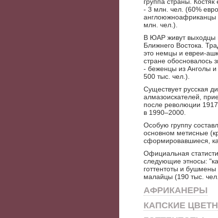
группа страны. Костяк
- 3 млн. чел. (60% евр
англоюжноафриканцы -
млн. чел.).
В ЮАР живут выходцы и
Ближнего Востока. Тр
это немцы и евреи-ашке
стране обосновалось з
- беженцы из Анголы 
500 тыс. чел.).
Существует русская ди
алмазоискателей, прие
после революции 1917
в 1990–2000.
Особую группу составл
основном метисные (кр
сформировавшиеся, ка
Официальная статистик
следующие этносы: "ка
готтентоты и бушмены 
малайцы (190 тыс. чел
АФРИКАНЕРЫ
КАПСКИЕ ЦВЕТ