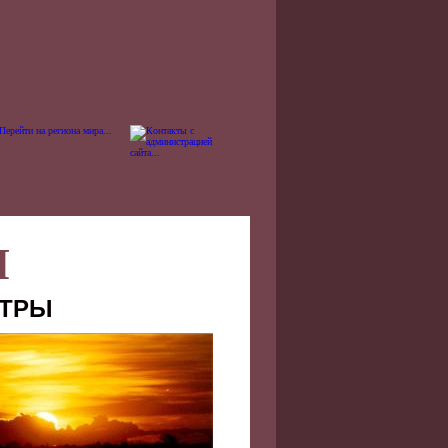
Я
НТРЫ