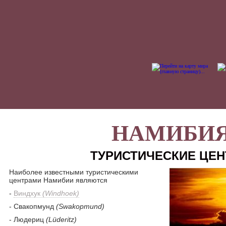
НАМИБИ
ТУРИСТИЧЕСКИЕ ЦЕ
Наиболее известными туристическими
центрами Намибии являются
-
Виндхук
(Windhoek)
- Свакопмунд
(Swakopmund)
- Людериц
(Lüderitz)