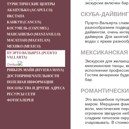
экскурсии включен бар
ТУРИСТИЧЕСКИЕ ЦЕНТРЫ
АКАПУЛЬКО (ACAPULCO)
СКУБА-ДАЙВИНГ
ИКСТАПА
КАНКУН (CANCUN)
Пуэрто-Вальярта слав
разнообразием подвод
КОСУМЕЛЬ (COZUMEL)
дайвингом, очень инте
МАНСАНИЛЬО (MANZANILLO)
дайверов. Для занятий
МАСАТЛАН (MAZATLAN)
водах с ярким разнооб
МЕХИКО (MEXICO)
МЕКСИКАНСКАЯ
ПУЭРТО ВАЛЬЯРТА (PUERTO
VALLARTA)
Экскурсия для желающ
Отдых
мексиканские танцы, 
РИВЬЕРА МАЙЯ (RIVIERA MAYA)
исполнении профессион
Гостям вечеринки буде
ДОСТОПРИМЕЧАТЕЛЬНОСТИ
бар.
ПОЛЕЗНАЯ ИНФОРМАЦИЯ
ПОСОЛЬСТВА И ДРУГИЕ АДРЕСА
РОМАНТИЧЕСКИ
РЕСУРСЫ СЕТИ
Это волшебное путешес
ФОТОГАЛЕРЕЯ
миром. Мерцание факе
волн, мистические пи
огромное звездное не
сладким гипнозом окр
очаровывать. В стоимо