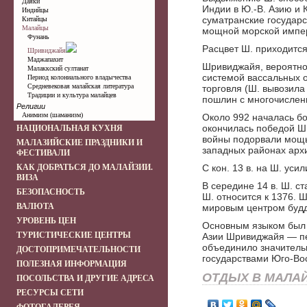
Даяки
Индии в Ю.-В. Азию и 
Индийцы
суматранские государс
Китайцы
Малайцы
мощной морской импе
Фунань
Расцвет Ш. приходитс
Шривиджайя
Маджапахит
Шривиджайя, вероятно
Малаккский султанат
системой вассальных 
Период колониального владычества
Средневековая малайская литература
торговля (Ш. вывозила 
Традиции и культура малайцев
пошлин с многочисленн
Религии
Анимизм (шаманизм)
Около 992 началась б
окончилась победой Ш.,
НАЦИОНАЛЬНАЯ КУХНЯ
войны подорвали мощь
МАЛАЗИЙСКИЕ ПРАЗДНИКИ И
западных районах арх
ФЕСТИВАЛИ
КАК ДОБРАТЬСЯ ДО МАЛАЙЗИИ.
С кон. 13 в. на Ш. уси
ВИЗА
В середине 14 в. Ш. 
БЕЗОПАСНОСТЬ
Ш. относится к 1376. 
ВАЛЮТА
мировым центром буд
УРОВЕНЬ ЦЕН
Основным языком был 
ТУРИСТИЧЕСКИЕ ЦЕНТРЫ
Азии Шривиджайя — пе
объединило значительн
ДОСТОПРИМЕЧАТЕЛЬНОСТИ
государствами Юго-Вос
ПОЛЕЗНАЯ ИНФОРМАЦИЯ
ОТДЫХ В МАЛА
ПОСОЛЬСТВА И ДРУГИЕ АДРЕСА
РЕСУРСЫ СЕТИ