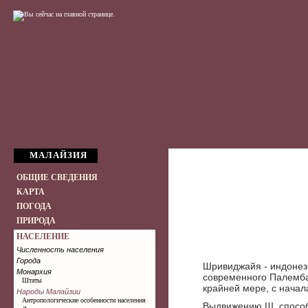
МАЛАЙЗИЯ
ОБЩИЕ СВЕДЕНИЯ
КАРТА
ПОГОДА
ПРИРОДА
НАСЕЛЕНИЕ
Численность населения
Города
Шривиджайя - индонези
Монархия
современного Палембан
Штаты
крайней мере, с начала
Народы Малайзии
Антропологические особенности населения
Выдвижению Ш. способ