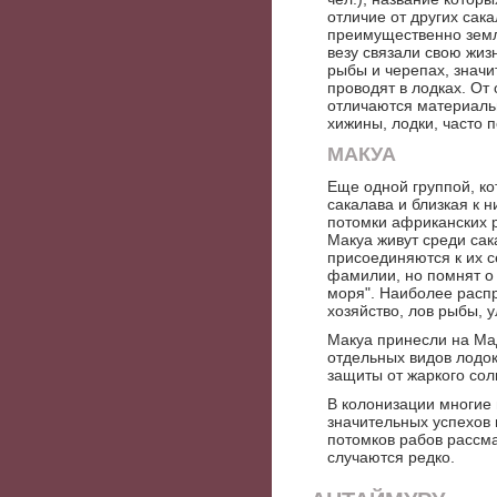
отличие от других сак
преимущественно земл
везу связали свою жиз
рыбы и черепах, значи
проводят в лодках. От
отличаются материаль
хижины, лодки, часто 
МАКУА
Еще одной группой, ко
сакалава и близкая к н
потомки африканских 
Макуа живут среди сак
присоединяются к их 
фамилии, но помнят о
моря". Наиболее распр
хозяйство, лов рыбы, 
Макуа принесли на Ма
отдельных видов лодок
защиты от жаркого солн
В колонизации многие 
значительных успехов 
потомков рабов рассма
случаются редко.