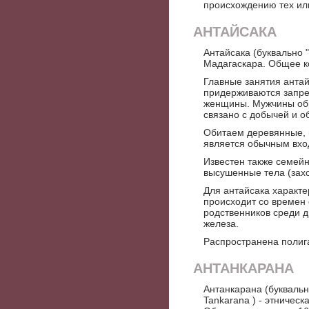
происхождению тех или
АНТАЙСАКА
Антайсака (буквально 
Мадагаскара. Общее ко
Главные занятия антай
придерживаются запре
женщины. Мужчины об
связано с добычей и о
Обитаем деревянные, к
является обычным вход
Известен также семей
высушенные тела (зах
Для антайсака характе
происходит со времен 
родственников среди д
железа.
Распространена полига
АНТАНКАРАНА
Антанкарана (буквально
Tankarana ) - этничес