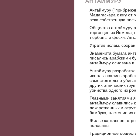
АНТАЙМУРУ
Антаймуру ("прибрежн
Мадагаскара к югу от 
века собственную пись
Общество антаймуру р
торговцев из Йемена, 
тюрбаны и фески. Анта
Утратив ислам, сохран
Знаменита бумага ант
писались арабскими б
антаймуру основана в 1
Антаймуру разработали
использовались арабск
самостоятельно убива
других этнических гру
убийства одного из ро
Главными занятиями яв
антаймуру славились к
лекарственных и атрут
бамбука, плетение из 
Жилье каркасное, стро
половины.
Традиционное обществ