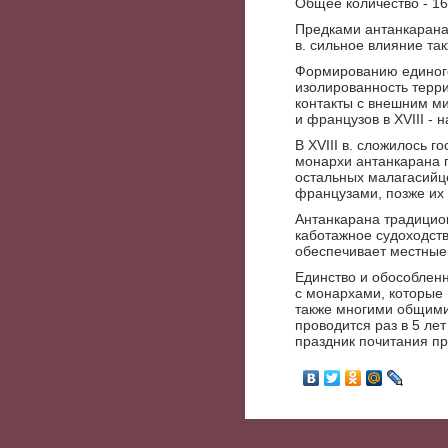
Общее количество - 16
Предками антанкарана 
в. сильное влияние та
Формированию единого
изолированность терр
контакты с внешним ми
и французов в XVIII - 
В XVIII в. сложилось 
монархи антанкарана п
остальных малагасийце
французами, позже их 
Антанкарана традицио
каботажное судоходств
обеспечивает местные
Единство и обособленн
с монархами, которые
также многими общими
проводится раз в 5 ле
праздник почитания п