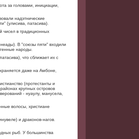
ота за головами, инициации,
твовали надэтнические
и" (улисива, патасива).
й чисел в традиционных
неады). В "союзы пяти" входили
игенные народы.
атасива), что сближает их с
охраняется даже на Амбоне,
истианство (протестанты и
 районах крупных островов
ерований - нуаулу, манусела,
нные волосы, христиане
нувеле) и драконов-нагов.
одных рыб. У большинства