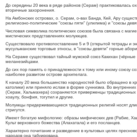
До середины 20 века в ряде районов (Серам) практиковалась ох
вторичные захоронения.
На Амбонских островах, о. Серам, о-вах Банда, Кей, Ару сущес
религиозно-политические "союзы пяти" (улилима) и "союзы девят
Числовая символика политических союзов была связана с магие
мистических представлениях молуккцев.
Существовало противопоставление 5 и 9 (открытой тетрады и эн
мусульманские торговые этносы, в "союзы девяти" горные абор
На Сераме существовал тайный мужской союз Какихан (чёрные п
меланезийцами.
До сих пор память о принадлежности к тому или иному союзу с
наиболее развитом острове архипелага.
К началу 20 века большинство народностей было обращено в хр
католики) или приняло ислам в форме суннизма. Во внутренних
(Серам, Хальмахера) сохраняются приверженцы традиционных в
хоаулу, бонфия, тогутил и другие.
Молуккцы придерживающиеся традиционных религий носят дли
стригутся.
Имеют богатую мифологию: образы мифических дев (Рабие, Хаи
Культ верховного божества (Алахатала) и его посланцев.
Характерно почитание и разведение в культовых целях преснов
народов она табуирована.