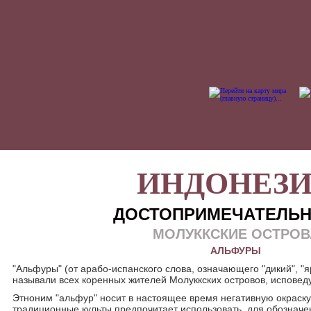
ИНДОНЕЗ
ДОСТОПРИМЕЧАТЕЛЬ
МОЛУККСКИЕ ОСТРОВ
АЛЬФУРЫ
"Альфуры" (от арабо-испанского слова, означающего "дикий", "я
называли всех коренных жителей Молуккских островов, испове
Этноним "альфур" носит в настоящее время негативную окраск
традиционные культы предпочитает использовать, для обозначе