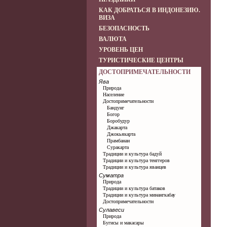
КАК ДОБРАТЬСЯ В ИНДОНЕЗИЮ.
ВИЗА
БЕЗОПАСНОСТЬ
ВАЛЮТА
УРОВЕНЬ ЦЕН
ТУРИСТИЧЕСКИЕ ЦЕНТРЫ
ДОСТОПРИМЕЧАТЕЛЬНОСТИ
Ява
Природа
Население
Достопримечательности
Бандунг
Богор
Боробудур
Джакарта
Джокьякарта
Прамбанан
Суракарта
Традиции и культура бадуй
Традиции и культура тенггеров
Традиции и культура яванцев
Суматра
Природа
Традиции и культура батаков
Традиции и культура минангкабау
Достопримечательности
Сулавеси
Природа
Бугисы и макасары