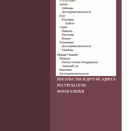
Альфуры
Амбон
Амбонцы
Достопримечательности
Буру
Буруанцы
Кайели
Серам
Природа
Население
Вемале
Хальмахера
Достопримечательности
Тернатцы
Новая Гвинея
Природа
Птичья голова (Чендравасих)
Эдемский сад
Население
Достопримечательности
ПОСОЛЬСТВА И ДРУГИЕ АДРЕСА
РЕСУРСЫ СЕТИ
ФОТОГАЛЕРЕЯ