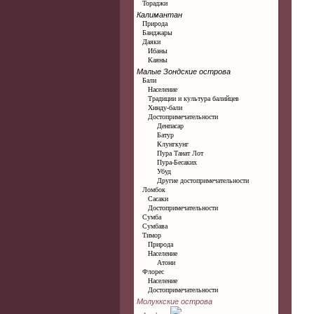
Тораджи
Калимантан
Природа
Банджары
Даяки
Ибаны
Каяны
Малые Зондские острова
Бали
Население
Традиции и культура балийцев
Хинду-бали
Достопримечательности
Денпасар
Батур
Клунгкунг
Пура Танат Лот
Пура-Бесаких
Убуд
Другие достопримечательности
Ломбок
Сасаки
Достопримечательности
Сумба
Сумбава
Тимор
Природа
Население
Атони
Флорес
Население
Достопримечательности
Молуккские острова