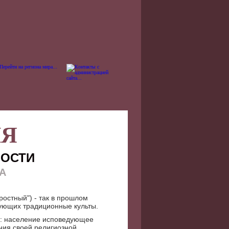
ИЯ
НОСТИ
А
ростный") - так в прошлом
дующих традиционные культы.
у: население исповедующее
ния своей религиозной