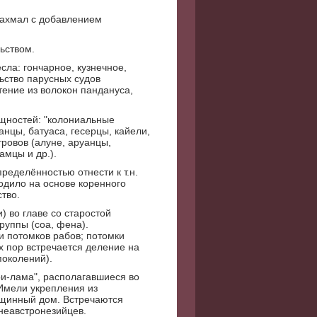
рахмал с добавлением
ьством.
сла: гончарное, кузнечное,
ьство парусных судов
тение из волокон пандануса,
бщностей: "колониальные
анцы, батуаса, гесерцы, кайели,
ровов (алуне, аруанцы,
амцы и др.).
ределённостью отнести к т.н.
одило на основе коренного
тво.
 во главе со старостой
руппы (соа, фена).
и потомков рабов; потомки
их пор встречается деление на
поколений).
ри-лама", располагавшиеся во
Имели укрепления из
бщинный дом. Встречаются
неавстронезийцев.