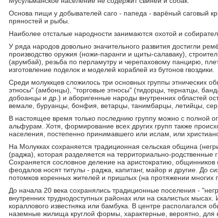
Мусульманское население не содержит свиней и собак.
Основа пищи у добывателей саго - папеда - варёный саговый к
пряностей и рыбы.
Наиболее отсталые народности занимаются охотой и собирател
У ряда народов довольно значительного развития достигли ремё
производство оружия (ножи-паранги и щиты-салаваку), строител
(арумбай), резьба по перламутру и черепаховому панцирю, пле
изготовление поделок и моделей кораблей из бутонов гвоздики.
Среди молуккцев сложилось три основных группы этнических о
этносы" (амбонцы), "торговые этносы" (тидорцы, тернатцы, банд
добоанцы и др.) и аборигенные народы внутренних областей ост
вемале, буруанцы, бонфия, ветарцы, танимбарцы, летийцы, сер
В настоящее время только последнию группу можно с полной оп
альфурам. Хотя, формирование всех других групп также происх
населения, постепенно принимавшего или ислам, или христианс
На Молукках сохраняется традиционная сельская община (негри)
(раджа), которая разделяется на территориально-родственные г
Сохраняется сословное деление на аристократию, общинников 
феодалов носят титулы - раджа, капитанг, майор и другие. До с
потомков коренных жителей и пришлых (на протяжении многих 
До начала 20 века сохранялись традиционные поселения - "нег
внутренних труднодоступных районах или на скалистых мысах. 
кораллового известняка или бамбука. В центре располагался о
наземные жилища круглой формы, характерные, вероятно, для 