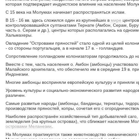
которая подтверждает индуистское влияние на население Молук
С 15 века на Молукках начинает распространяться ислам.
В 15 - 16 вв. здесь сложился один из крупнейших в
мире
центров
контролировавшийся султанатами Тернате (Амбон, Серам, Буру 
часть о. Серам и др.), центры которых располагались на одноим
Хальмахеры.
Овладение "Островами пряностей" стало одной из целей колониа
- со стороны португальцев, а в начале 17 в. - голландцев.
Сопротивление голландским колонизаторам продолжалось до на
Вместе с тем, часть населения о. Амбон (амбонцы) участвовало
Малайского архипелага, что обеспечило им в середине 19 в. п
Индонезии.
Многие амбонцы восприняли европейскую культуру и приняли х
Уровень культуры и социально-экономического развития народо
различен.
Самые развитые народы (амбонцы, банданцы, тернатцы, тидор
производством пряностей, копры, сочетая его с огородничество
Наиболее распространён хозяйственный тип добывателей саго, 
земледелия (на крупных островах), что сближает население Мол
островами Меланезии
.
На Молукках практикуется также животноводство океанического т