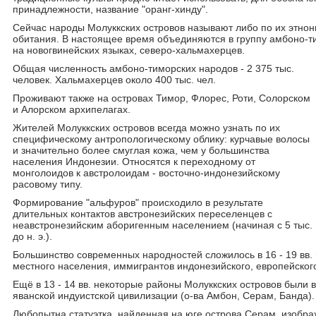
принадлежности, название "оранг-хинду".
Сейчас народы Молуккских островов называют либо по их этнон
обитания. В настоящее время объединяются в группу амбоно-т
на новогвинейских языках, северо-хальмахерцев.
Общая численность амбоно-тиморских народов - 2 375 тыс.
человек. Хальмахерцев около 400 тыс. чел.
Проживают также на островах Тимор, Флорес, Роти, Солорском
и Алорском архипелагах.
Жителей Молуккских островов всегда можно узнать по их
специфическому антропологическому облику: курчавые волосы
и значительно более смуглая кожа, чем у большинства
населения Индонезии. Относятся к переходному от
монголоидов к австролоидам - восточно-индонезийскому
расовому типу.
Формирование "альфуров" происходило в результате
длительных контактов австронезийских переселенцев с
неавстронезийским аборигенным населением (начиная с 5 тыс.
до н. э.).
Большинство современных народностей сложилось в 16 - 19 вв. 
местного населения, иммигрантов индонезийского, европейско
Ещё в 13 - 14 вв. некоторые районы Молуккских островов были 
яванской индуистской цивилизации (о-ва Амбон, Серам, Банда).
Любопытна статуэтка, найденная на юге острова Серам, изобр