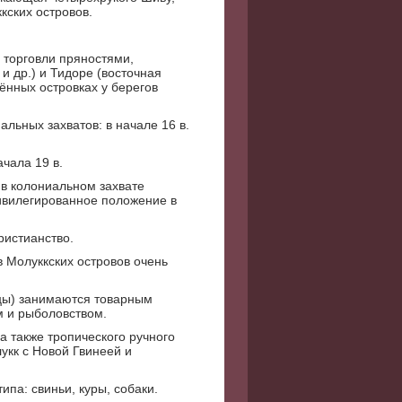
кских островов.
 торговли пряностями,
и др.) и Тидоре (восточная
ённых островках у берегов
льных захватов: в начале 16 в.
чала 19 в.
 в колониальном захвате
ривилегированное положение в
ристианство.
в Молуккских островов очень
цы) занимаются товарным
м и рыболовством.
а также тропического ручного
укк с Новой Гвинеей и
ипа: свиньи, куры, собаки.