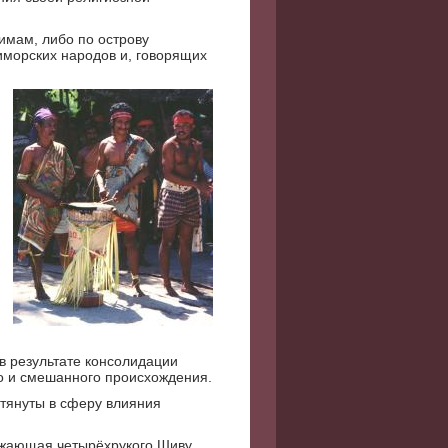
имам, либо по острову
иморских народов и, говорящих
в результате консолидации
го и смешанного происхождения.
втянуты в сферу влияния
ажающая четырёхрукого Шиву,