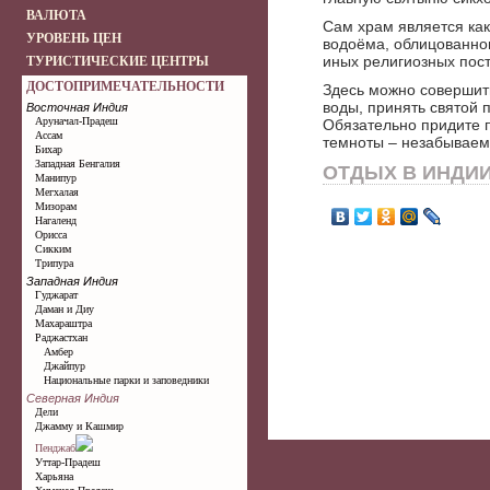
ВАЛЮТА
Сам храм является как
УРОВЕНЬ ЦЕН
водоёма, облицованно
иных религиозных пост
ТУРИСТИЧЕСКИЕ ЦЕНТРЫ
ДОСТОПРИМЕЧАТЕЛЬНОСТИ
Здесь можно совершить
воды, принять святой 
Восточная Индия
Аруначал-Прадеш
Обязательно придите 
Ассам
темноты – незабываем
Бихар
Западная Бенгалия
ОТДЫХ В ИНДИ
Манипур
Мегхалая
Мизорам
Нагаленд
Орисса
Сикким
Трипура
Западная Индия
Гуджарат
Даман и Диу
Махараштра
Раджастхан
Амбер
Джайпур
Национальные парки и заповедники
Северная Индия
Дели
Джамму и Кашмир
Пенджаб
Уттар-Прадеш
Харьяна