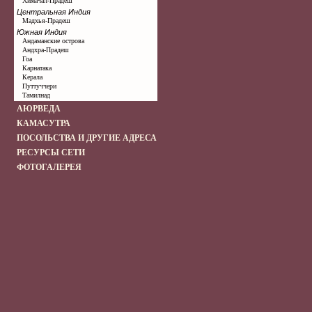
Химачал-Прадеш
Центральная Индия
Мадхья-Прадеш
Южная Индия
Андаманские острова
Андхра-Прадеш
Гоа
Карнатака
Керала
Путтуччери
Тамилнад
АЮРВЕДА
КАМАСУТРА
ПОСОЛЬСТВА И ДРУГИЕ АДРЕСА
РЕСУРСЫ СЕТИ
ФОТОГАЛЕРЕЯ