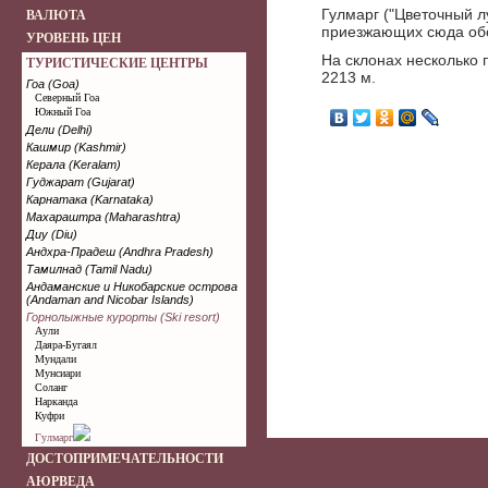
Гулмарг ("Цветочный л
ВАЛЮТА
приезжающих сюда об
УРОВЕНЬ ЦЕН
На склонах несколько 
ТУРИСТИЧЕСКИЕ ЦЕНТРЫ
2213 м.
Гоа (Goa)
Северный Гоа
Южный Гоа
Дели (Delhi)
Кашмир (Kashmir)
Керала (Keralam)
Гуджарат (Gujarat)
Карнатака (Karnataka)
Махараштра (Maharashtra)
Диу (Diu)
Андхра-Прадеш (Andhra Pradesh)
Тамилнад (Tamil Nadu)
Андаманские и Никобарские острова
(Andaman and Nicobar Islands)
Горнолыжные курорты (Ski resort)
Аули
Даяра-Бугаял
Мундали
Мунсиари
Соланг
Нарканда
Куфри
Гулмарг
ДОСТОПРИМЕЧАТЕЛЬНОСТИ
АЮРВЕДА