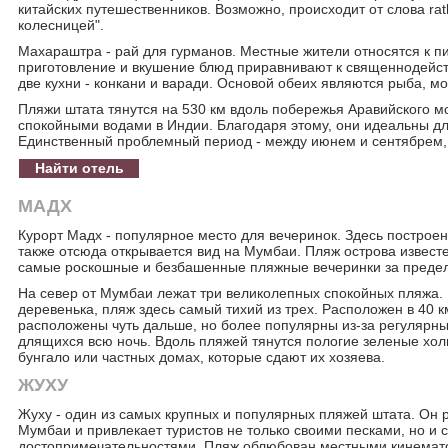
китайских путешественников. Возможно, происходит от слова rathi
колесницей".
Махараштра - рай для гурманов. Местные жители относятся к пи
приготовление и вкушение блюд приравнивают к священнодейс
две кухни - конкани и варади. Основой обеих являются рыба, м
Пляжи штата тянутся на 530 км вдоль побережья Аравийского м
спокойными водами в Индии. Благодаря этому, они идеальны дл
Единственный проблемный период - между июнем и сентябрем, 
Найти отель
МАДХ
Курорт Мадх - популярное место для вечеринок. Здесь построен
также отсюда открывается вид на Мумбаи. Пляж острова известе
самые роскошные и безбашенные пляжные вечеринки за преде
На север от Мумбаи лежат три великолепных спокойных пляжа. 
деревенька, пляж здесь самый тихий из трех. Расположен в 40 к
расположены чуть дальше, но более популярны из-за регулярн
длящихся всю ночь. Вдоль пляжей тянутся пологие зеленые хо
бунгало или частных домах, которые сдают их хозяева.
ЖУХУ
Жуху - один из самых крупных и популярных пляжей штата. Он р
Мумбаи и привлекает туристов не только своими песками, но и
достопримечательностями. Пляж облюбован местными кинемат