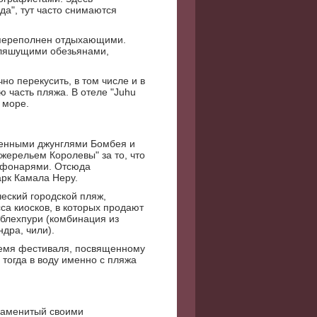
да", тут часто снимаются
 переполнен отдыхающими.
пляшущими обезьянами,
но перекусить, в том числе и в
 часть пляжа. В отеле "Juhu
 море.
менными джунглями Бомбея и
жерельем Королевы" за то, что
 фонарями. Отсюда
арк Камала Неру.
еский городской пляж,
а киосков, в которых продают
блехпури (комбинация из
ндра, чили).
ремя фестиваля, посвященному
тогда в воду именно с пляжа
наменитый своими