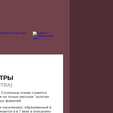
НТРЫ
TRA)
. Столичные пляжи славятся
 не только местная "золотая
ных фамилий.
и населению), образованный в
нается в в 7 веке в описаниях