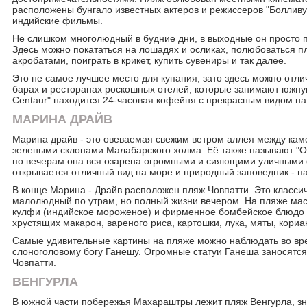
расположены бунгало известных актеров и режиссеров "Болливу
индийские фильмы.
Не слишком многолюдный в будние дни, в выходные он просто
Здесь можно покататься на лошадях и осликах, полюбоваться 
акробатами, поиграть в крикет, купить сувениры и так далее.
Это не самое лучшее место для купания, зато здесь можно отлич
барах и ресторанах роскошных отелей, которые занимают южную
Centaur" находится 24-часовая кофейня с прекрасным видом на
МАРИНА ДРАЙВ
Марина драйв - это овеваемая свежим ветром аллея между ка
зелеными склонами Малабарского холма. Её также называют "О
по вечерам она вся озарена огромными и сияющими уличными
открывается отличный вид на море и природный заповедник - п
В конце Марина - Драйв расположен пляж Човпатти. Это классич
малолюдный по утрам, но полный жизни вечером. На пляже масс
кулфи (индийское мороженое) и фирменное бомбейское блюдо 
хрустящих макарон, вареного риса, картошки, лука, мяты, кориа
Самые удивительные картины на пляже можно наблюдать во в
слоноголовому богу Ганешу. Огромные статуи Ганеша заносятся 
Човпатти.
ВЕНГУРЛА
В южной части побережья Махараштры лежит пляж Венгурла, з