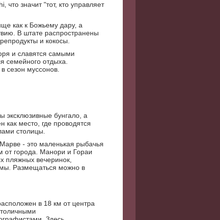
, что значит "тот, кто управляет
ще как к Божьему дару, а
твию. В штате распространены
орепродукты и кокосы.
оря и славятся самыми
я семейного отдыха.
в сезон муссонов.
ы эксклюзивные бунгало, а
н как место, где проводятся
лами столицы.
Марве - это маленькая рыбачья
м от города. Манори и Гораи
ых пляжных вечеринок,
лмы. Размещаться можно в
асположен в 18 км от центра
 столичными
ографистами. Здесь