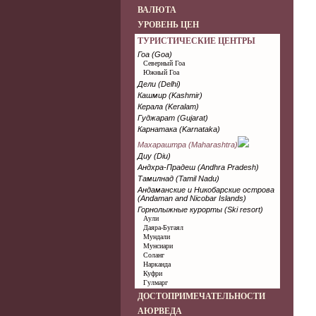
ВАЛЮТА
УРОВЕНЬ ЦЕН
ТУРИСТИЧЕСКИЕ ЦЕНТРЫ
Гоа (Goa)
Северный Гоа
Южный Гоа
Дели (Delhi)
Кашмир (Kashmir)
Керала (Keralam)
Гуджарат (Gujarat)
Карнатака (Karnataka)
Махараштра (Maharashtra)
Диу (Diu)
Андхра-Прадеш (Andhra Pradesh)
Тамилнад (Tamil Nadu)
Андаманские и Никобарские острова
(Andaman and Nicobar Islands)
Горнолыжные курорты (Ski resort)
Аули
Даяра-Бугаял
Мундали
Мунсиари
Соланг
Нарканда
Куфри
Гулмарг
ДОСТОПРИМЕЧАТЕЛЬНОСТИ
АЮРВЕДА