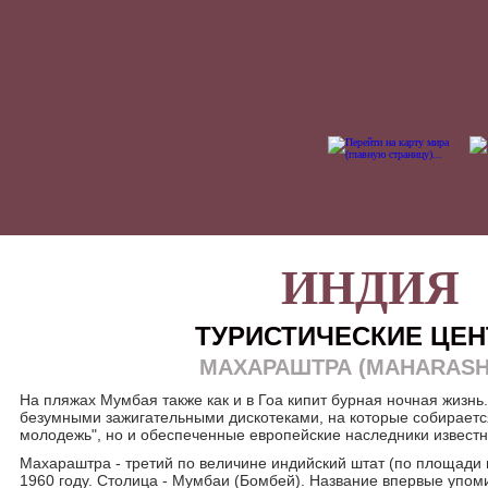
ИНДИЯ
ТУРИСТИЧЕСКИЕ ЦЕ
МАХАРАШТРА (MAHARASH
На пляжах Мумбая также как и в Гоа кипит бурная ночная жизнь
безумными зажигательными дискотеками, на которые собирается
молодежь", но и обеспеченные европейские наследники извест
Махараштра - третий по величине индийский штат (по площади 
1960 году. Столица - Мумбаи (Бомбей). Название впервые упоми