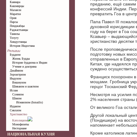
Каннара
преданию, ещё самим 
Кашмирцы
конфессий Индии. Пер
Малаяли
превратить Гоа в цент
Маратхи
Ория
Папа Павел III пожало
Парсы
Пенджабцы
духовной юрисдикции в
Раджастханцы
году на берег в Гоа с
Тамилы
Ксавьер – выдающийся
Телугу
христианство десятки 
Хиндустанцы
История Индостана
После проповедническо
Религии
подготовку новых мисс
Буддизм
отправленных в Европу 
Жизнь Будды
История буддизма в Индии
Китая, где надеялся п
Учение и доктрина
суждено осуществиться
Джайнизм
Зороастризм
Франциск похоронен в 
Индуизм
мощами. Гробница укр
Вишнуизм
герцог Тосканский Ферд
Шиваизм и шактизм
Ислам
Несмотря на усилия по
Суннизм
Шиизм
2% населения страны (
Исмаилизм (Ismailis)
Иудаизм
От великого Гоа остал
Сикхизм
Христианство
Другой локальный цен
(Пондишери) на восто
Католицизм
Монофизиты
напоминает небольшой
Несториане
Кроме католиков лати
НАЦИОНАЛЬНАЯ КУХНЯ