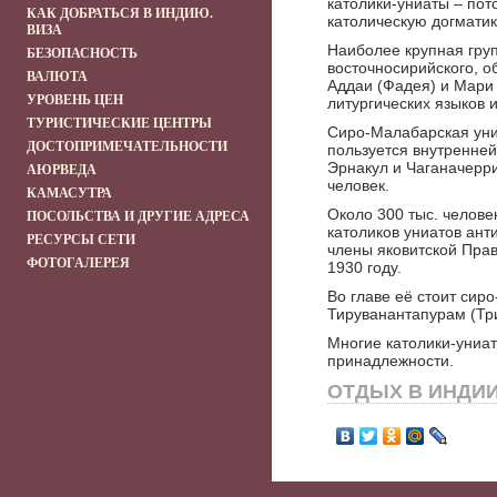
католики-униаты – пот
КАК ДОБРАТЬСЯ В ИНДИЮ.
католическую догматик
ВИЗА
Наиболее крупная груп
БЕЗОПАСНОСТЬ
восточносирийского, о
ВАЛЮТА
Аддаи (Фадея) и Мари 
УРОВЕНЬ ЦЕН
литургических языков 
ТУРИСТИЧЕСКИЕ ЦЕНТРЫ
Сиро-Малабарская униа
ДОСТОПРИМЕЧАТЕЛЬНОСТИ
пользуется внутренне
Эрнакул и Чаганачерри
АЮРВЕДА
человек.
КАМАСУТРА
Около 300 тыс. челове
ПОСОЛЬСТВА И ДРУГИЕ АДРЕСА
католиков униатов ант
РЕСУРСЫ СЕТИ
члены яковитской Прав
ФОТОГАЛЕРЕЯ
1930 году.
Во главе её стоит си
Тируванантапурам (Тр
Многие католики-униа
принадлежности.
ОТДЫХ В ИНДИИ !