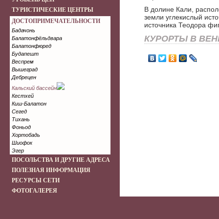
В долине Кали, распо
ТУРИСТИЧЕСКИЕ ЦЕНТРЫ
земли углекислый исто
ДОСТОПРИМЕЧАТЕЛЬНОСТИ
источника Теодора фи
Бадачонь
КУРОРТЫ В ВЕН
Балатонфёльдвара
Балатонфюред
Будапешт
Веспрем
Вышеград
Дебрецен
Кальский бассейн
Кестхей
Киш-Балатон
Сегед
Тихань
Фоньод
Хортобадь
Шиофок
Эгер
ПОСОЛЬСТВА И ДРУГИЕ АДРЕСА
ПОЛЕЗНАЯ ИНФОРМАЦИЯ
РЕСУРСЫ СЕТИ
ФОТОГАЛЕРЕЯ