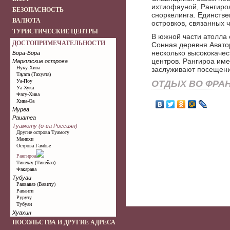
ихтиофауной, Рангироа
БЕЗОПАСНОСТЬ
сноркелинга. Единстве
ВАЛЮТА
островков, связанных 
ТУРИСТИЧЕСКИЕ ЦЕНТРЫ
В южной части атолла 
ДОСТОПРИМЕЧАТЕЛЬНОСТИ
Сонная деревня Аватор
несколько высококачес
Бора-Бора
центров. Рангироа им
Маркизские острова
Нуку-Хива
заслуживают посещени
Тауата (Тахуата)
Уа-Поу
ОТДЫХ ВО ФРА
Уа-Хука
Фату-Хива
Хива-Оа
Муреа
Раиатеа
Туамоту (о-ва Россиян)
Другие острова Туамоту
Манихи
Острова Гамбье
Рангироа
Тикехау (Тикейао)
Факарава
Тубуаи
Раиваваэ (Вавиту)
Рапаити
Руруту
Тубуаи
Хуахин
ПОСОЛЬСТВА И ДРУГИЕ АДРЕСА