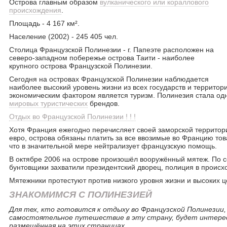
Острова главным образом
вулканического или кораллового
происхождения
.
Площадь - 4 167 км².
Население (2002) - 245 405 чел.
Столица Французской Полинезии - г. Папеэте расположен на
северо-западном побережье острова Таити - наиболее
крупного острова Французской Полинезии.
Сегодня на островах Французской Полинезии наблюдается
наиболее высокий уровень жизни из всех государств и террито
экономическим фактором является туризм. Полинезия стала од
мировых туристических
брендов.
Отдых во Французской Полинезии ! ! !
Хотя Франция ежегодно перечисляет своей заморской территор
евро, острова обязаны платить за все ввозимые во Францию то
что в значительной мере нейтрализует французскую помощь.
В октябре 2006 на острове произошёл вооружённый мятеж. По 
бунтовщики захватили президентский дворец, полиция в проис
Мятежники протестуют против низкого уровня жизни и высоких ц
ЗНАКОМИМСЯ С ПОЛИНЕЗИЕЙ
Для тех, кто готовится к отдыху во Французской Полинезии,
самостоятельное путешествие в эту страну, будет интерес
размещённая на этих страницах.