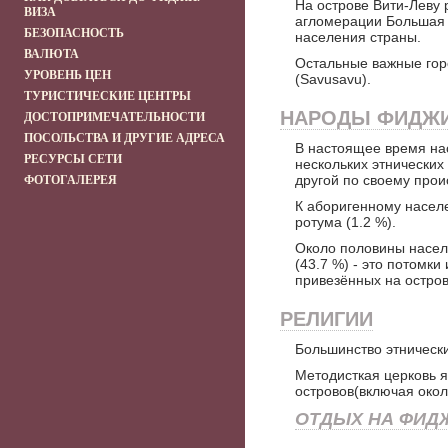
На острове Вити-Леву р
ВИЗА
агломерации Большая С
БЕЗОПАСНОСТЬ
населения страны.
ВАЛЮТА
Остальные важные горо
УРОВЕНЬ ЦЕН
(Savusavu).
ТУРИСТИЧЕСКИЕ ЦЕНТРЫ
НАРОДЫ ФИДЖ
ДОСТОПРИМЕЧАТЕЛЬНОСТИ
ПОСОЛЬСТВА И ДРУГИЕ АДРЕСА
В настоящее время на
РЕСУРСЫ СЕТИ
нескольких этнических
другой по своему прои
ФОТОГАЛЕРЕЯ
К аборигенному насел
ротума (1.2 %).
Около половины насе
(43.7 %) - это потомки
привезённых на остров
РЕЛИГИИ
Большинство этническ
Методисткая церковь 
островов(включая окол
ОТДЫХ НА ФИД