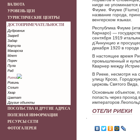
ВАЛЮТА
нигде не упоминается 
Фиуме. Фиуме (Fiume) 
УРОВЕНЬ ЦЕН
название города, прин
ТУРИСТИЧЕСКИЕ ЦЕНТРЫ
венгерском языках.
ДОСТОПРИМЕЧАТЕЛЬНОСТИ
Республика Фиуме (ита
Дубровник
Карнаро) — государств
Загреб
сентября 1919 италья
Задар
д’Аннунцио и просуще
Корчула
декабря 1920 в городе
Макарска
В настоящее время Рие
Млет
промышленный и культ
Пореч
Кварнер между Истрие
Пула
Раб
В Риеке, несмотря на 
Риека
улицу Крозо, Городску
Ровинь
церковь Святого Вида, 
Сплит
Основным объектом, п
Хвар
попасть через проход
Цавтат
императоров Леопольда
Другие объекты
ПОСОЛЬСТВА И ДРУГИЕ АДРЕСА
ОТЕЛИ РИЕКИ
ПОЛЕЗНАЯ ИНФОРМАЦИЯ
.
РЕСУРСЫ СЕТИ
ФОТОГАЛЕРЕЯ