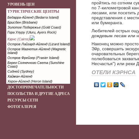
пройтись по сотням су
УРОВЕНЬ ЦЕН
по 7-километровой ка
ТУРИСТИЧЕСКИЕ ЦЕНТРЫ
лесами, или посетить 
представления с мест
Бедарра-Айленд (Bedarra Island)
или бумеранга.
Брисбен (Brisbane)
Золотое Побережье (Gold Coast)
Любителей острых ощу
Гора Улуру (Uluru, Ayers Rock)
дождевым лесам или н
Кэрнс (Cairns)
Наконец можно просто
Остров Лайзард-Айленд (Lizard Island)
Эйр, совершить экскур
Остров Магнетик-Айленд (Magnetic
Island)
очаровательных берего
Остров Фрейзер (Frasier Island)
полюбоваться захват
Берег Солнечного Света (Sunshine
Несчастья") или реки 
Coast)
ОТЕЛИ КЭРНСА
Сидней (Sydney)
Хайман-Айленд
Херон-Айленд (Heron Island)
ДОСТОПРИМЕЧАТЕЛЬНОСТИ
ПОСОЛЬСТВА И ДРУГИЕ АДРЕСА
РЕСУРСЫ СЕТИ
ФОТОГАЛЕРЕЯ